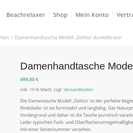
Beachrelaxer
Shop
Mein Konto
Vertr
chen
/
Damenhandtasche Modell ‚Zeitlos‘ dunkelbraun
Damenhandtasche Modell 
499,00
€
inkl. 19 % MwSt.
zzgl.
Versandkosten
Die Damentasche Modell ‚Zeitlos‘ ist der perfekte Begl
Rindsleder ist sie formstabil und langlebig. Das Naturp
Vordergrund und daher ist die Tasche puristisch verarbe
Leder typischen Farb- und Oberflächenunregelmäßigkei
mit einer Seriennummer versehen.