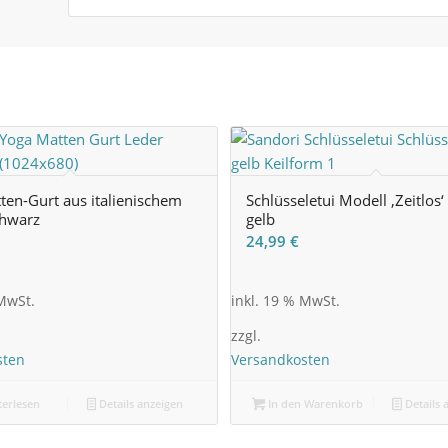
en-Gurt aus italienischem
Schlüsseletui Modell ‚Zeitlos‘
chwarz
gelb
24,99
€
 MwSt.
inkl. 19 % MwSt.
zzgl.
sten
Versandkosten
erlesen
Details anzeigen
In den Warenkorb
Details 