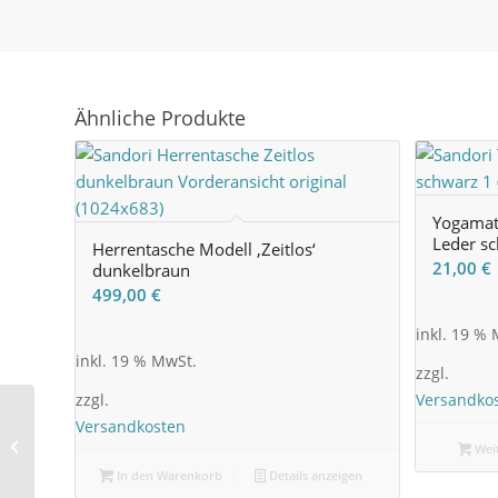
Ähnliche Produkte
Yogamatt
Leder s
Herrentasche Modell ‚Zeitlos‘
21,00
€
dunkelbraun
499,00
€
inkl. 19 %
inkl. 19 % MwSt.
zzgl.
zzgl.
Versandko
Versandkosten
Damenhandtasche
Weit
Modell ‚Zeitlos‘ schwarz
In den Warenkorb
Details anzeigen